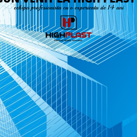
e
c
h
i
p
a
p
r
o
f
e
s
i
o
n
i
s
t
a
c
u
o
e
x
p
e
r
i
e
n
t
a
d
e
1
4
a
n
i